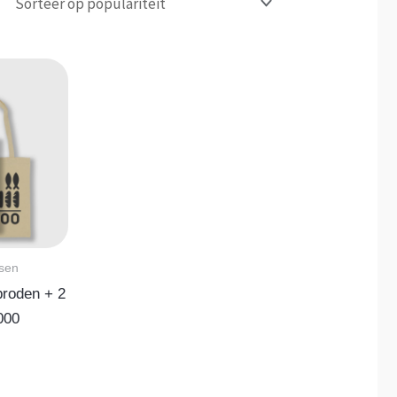
sen
broden + 2
000