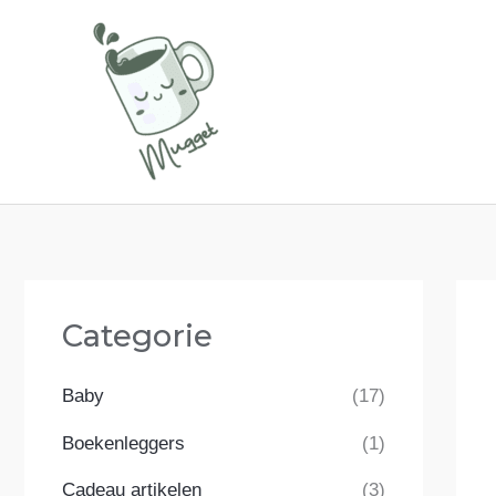
Ga
naar
de
inhoud
Categorie
Baby
(17)
Boekenleggers
(1)
Cadeau artikelen
(3)