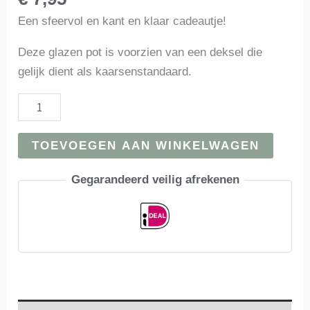
Een sfeervol en kant en klaar cadeautje!
Deze glazen pot is voorzien van een deksel die
gelijk dient als kaarsenstandaard.
Glazen
pot
met
TOEVOEGEN AAN WINKELWAGEN
kaarsen
|
Gegarandeerd veilig afrekenen
Groen
aantal