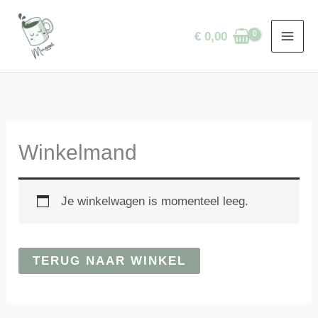
Ga
naar
€
0,00
de
inhoud
Winkelmand
Je winkelwagen is momenteel leeg.
TERUG NAAR WINKEL