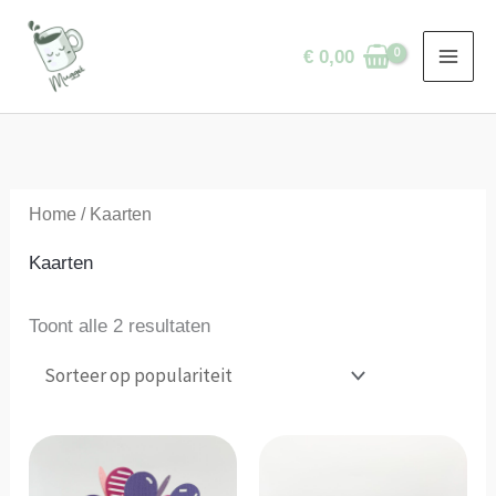
Ga
naar
€
0,00
de
inhoud
Home
/ Kaarten
Kaarten
Gesorteerd
Toont alle 2 resultaten
op
populariteit