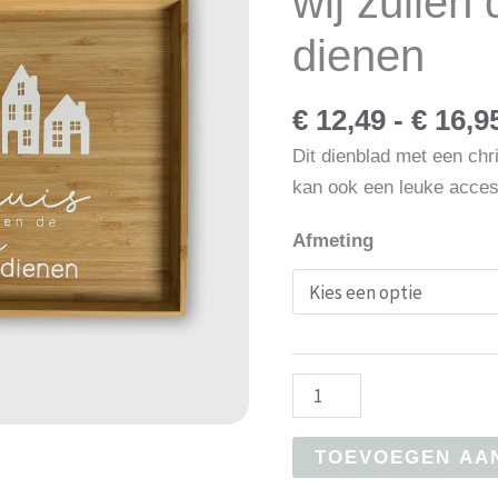
wij zullen
dienen
€
12,49
-
€
16,9
Dit dienblad met een chris
kan ook een leuke access
Afmeting
Dienblad
|
Ik
TOEVOEGEN AA
&