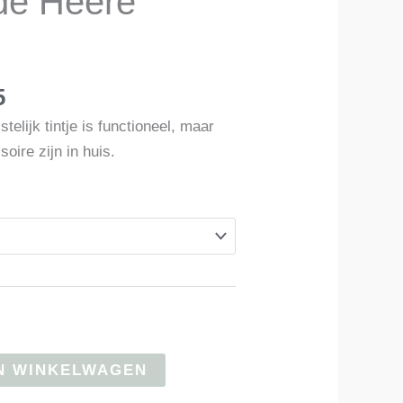
 de Heere
Prijsklasse:
5
€ 12,49
telijk tintje is functioneel, maar
tot
oire zijn in huis.
€ 16,95
N WINKELWAGEN