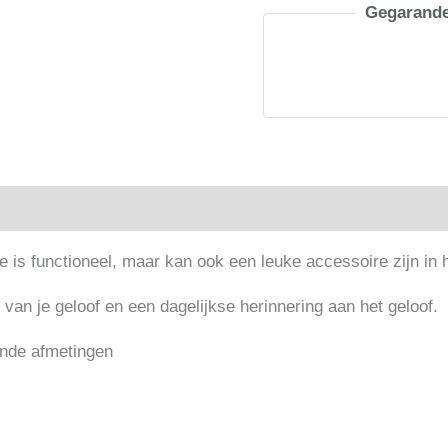
mijn
Gegarande
huis
wij
zullen
de
Heere
dienen
rmatie
Beoordelingen (0)
aantal
tje is functioneel, maar kan ook een leuke accessoire zijn in 
van je geloof en een dagelijkse herinnering aan het geloof.
ende afmetingen