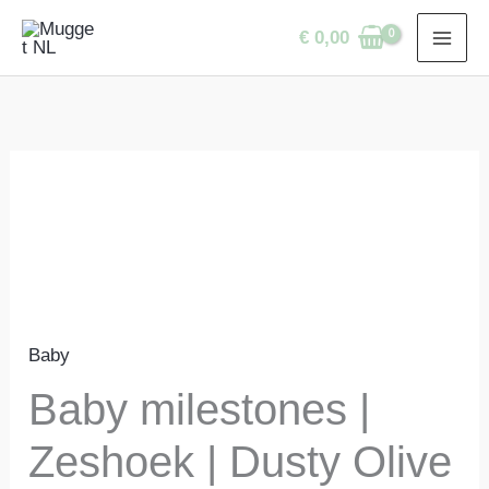
Ga
€
0,00
naar
de
inhoud
Baby
Baby milestones |
Zeshoek | Dusty Olive